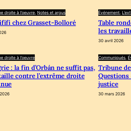
e droite à l’oeuvre
, 
Notes et argus
Événement
, 
L’ex
fifi chez Grasset-Bolloré
Table rond
les travail
026
30 avril 2026
e droite à l’oeuvre
Communiqués
, 
É
ie : la fin d’Orbán ne suffit pas,
Tribune de 
taille contre l’extrême droite
Questions 
inue
justice
l 2026
30 mars 2026