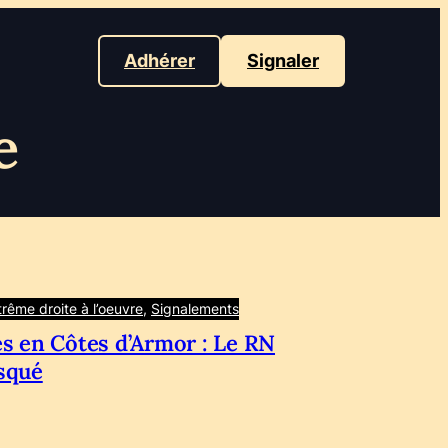
Adhérer
Signaler
e
trême droite à l’oeuvre
, 
Signalements
s en Côtes d’Armor : Le RN
squé