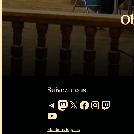
Ob
Suivez-nous
Telegram
Mastodon
X
Facebook
Instagr
Twitch
YouTube
Mentions légales