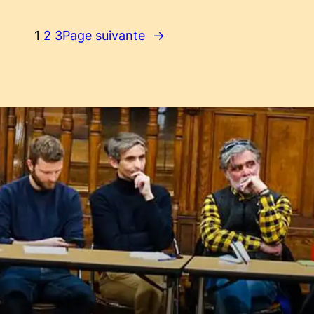
1
2
3
Page suivante
→