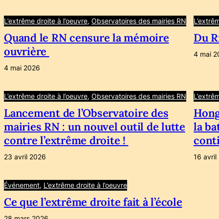
L’extrême droite à l’oeuvre
, 
Observatoires des mairies RN
L’extrêm
Quand le RN censure la mémoire
Du Ri
ouvrière
4 mai 2
4 mai 2026
L’extrême droite à l’oeuvre
, 
Observatoires des mairies RN
L’extrêm
Lancement de l’Observatoire des
Hongr
mairies RN : un nouvel outil de lutte
la ba
contre l’extrême droite !
cont
23 avril 2026
16 avri
Événement
, 
L’extrême droite à l’oeuvre
Ce que l’extrême droite fait à l’école
28 mars 2026