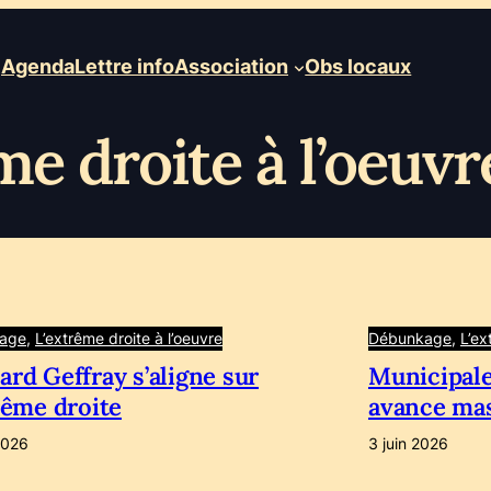
Agenda
Lettre info
Association
Obs locaux
me droite à l’oeuvr
age
, 
L’extrême droite à l’oeuvre
Débunkage
, 
L’ex
rd Geffray s’aligne sur
Municipale
rême droite
avance ma
2026
3 juin 2026