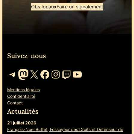
Obs locaux
Faire un signalement
Suivez-nous
Telegram
Mastodon
X
Facebook
Instagram
Twitch
YouTube
Mentions légales
Confidentialité
Contact
Actualités
21 juillet 2026
François-Noël Buffet, Fossoyeur des Droits et Défenseur de