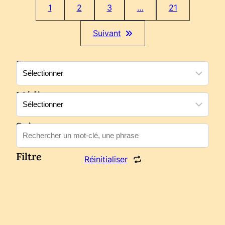
1
2
3
…
21
Suivant
Date
Média
Sujet
Filtre
Réinitialiser