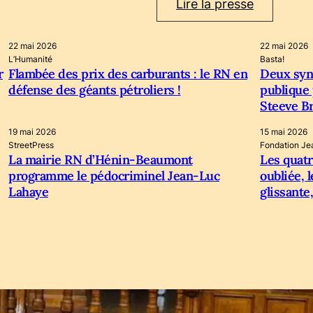
Lire la presse
22 mai 2026
22 mai 2026
L’Humanité
Basta!
r
Flambée des prix des carburants : le RN en
Deux synd
défense des géants pétroliers !
publique
Steeve Br
19 mai 2026
15 mai 2026
StreetPress
Fondation Je
La mairie RN d’Hénin-Beaumont
Les quatr
programme le pédocriminel Jean-Luc
oubliée, l
Lahaye
glissante