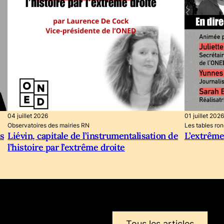
04 juillet 2026
01 juillet 2026
Observatoires des mairies RN
Les tables ro
s
Liévin, capitale de l’instrumentalisation de
L’extrême
l’histoire par l’extrême droite
Tous les articles