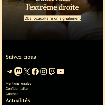
l’extrême droite
Obs locaux
Faire un signalement
Suivez-nous
Telegram
Mastodon
X
Facebook
Instagram
Twitch
YouTube
Mentions légales
Confidentialité
Contact
Actualités