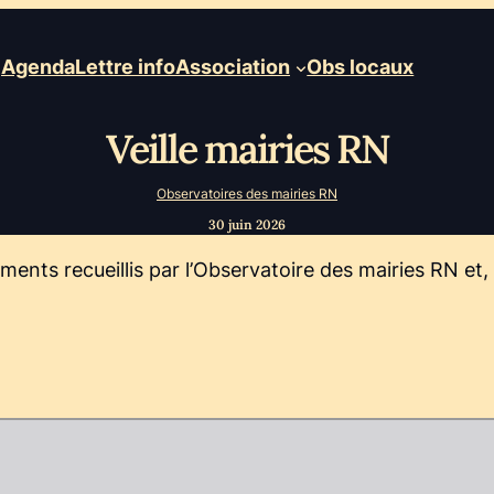
Agenda
Lettre info
Association
Obs locaux
Veille mairies RN
Observatoires des mairies RN
30 juin 2026
lements recueillis par l’Observatoire des mairies RN e