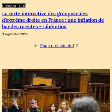
Libération
, 
Outils
La carte interactive des groupuscules
d’extrême droite en France : une inflation de
bandes racistes – Libération
3 septembre 2024
←
Page précédente
1
2