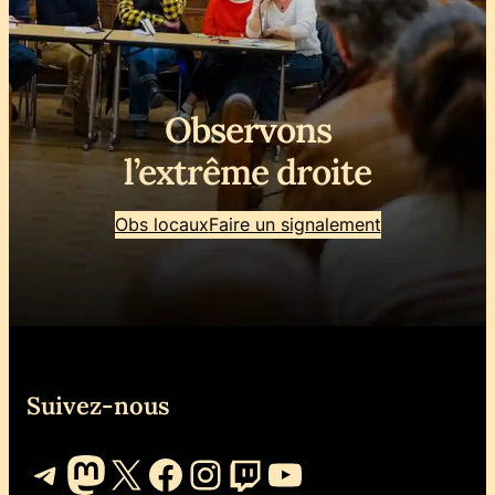
Observons
l’extrême droite
Obs locaux
Faire un signalement
Suivez-nous
Telegram
Mastodon
X
Facebook
Instagram
Twitch
YouTube