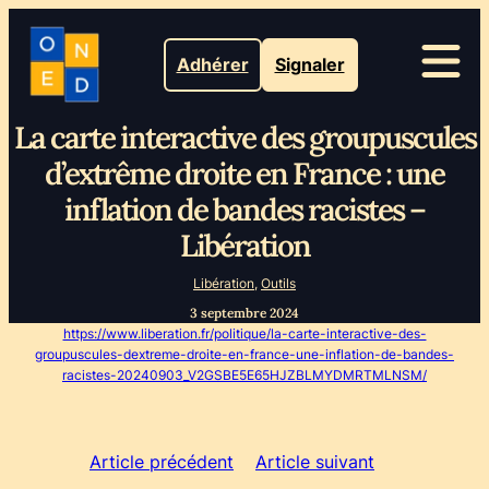
Adhérer
Signaler
La carte interactive des groupuscules
d’extrême droite en France : une
inflation de bandes racistes –
Libération
Libération
, 
Outils
3 septembre 2024
https://www.liberation.fr/politique/la-carte-interactive-des-
groupuscules-dextreme-droite-en-france-une-inflation-de-bandes-
racistes-20240903_V2GSBE5E65HJZBLMYDMRTMLNSM/
Article précédent
Article suivant