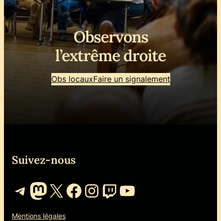
Observons
l’extrême droite
Obs locaux
Faire un signalement
Suivez-nous
Telegram
Mastodon
X
Facebook
Instagram
Twitch
YouTube
Mentions légales