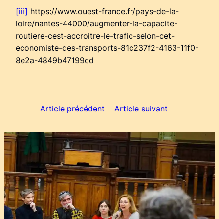
[iii]
https://www.ouest-france.fr/pays-de-la-
loire/nantes-44000/augmenter-la-capacite-
routiere-cest-accroitre-le-trafic-selon-cet-
economiste-des-transports-81c237f2-4163-11f0-
8e2a-4849b47199cd
Article précédent
Article suivant