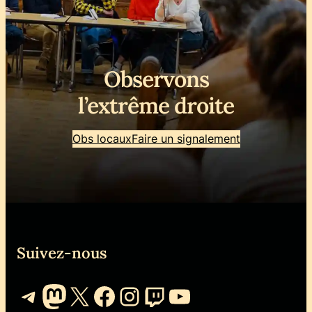
Observons
l’extrême droite
Obs locaux
Faire un signalement
Suivez-nous
Telegram
Mastodon
X
Facebook
Instagram
Twitch
YouTube