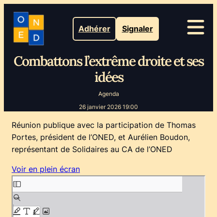
Adhérer
Signaler
Combattons l’extrême droite et ses
idées
Agenda
26 janvier 2026 19:00
Réunion publique avec la participation de Thomas
Portes, président de l’ONED, et Aurélien Boudon,
représentant de Solidaires au CA de l’ONED
Voir en plein écran
Aller
au
contenu