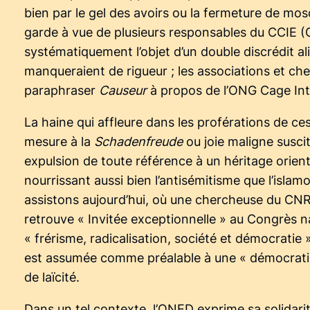
bien par le gel des avoirs ou la fermeture de mos
garde à vue de plusieurs responsables du CCIE (C
systématiquement l’objet d’un double discrédit ali
manqueraient de rigueur ; les associations et c
paraphraser
Causeur
à propos de l’ONG Cage Int
La haine qui affleure dans les proférations de c
mesure à la
Schadenfreude
ou joie maligne suscit
expulsion de toute référence à un héritage orienta
nourrissant aussi bien l’antisémitisme que l’islamo
assistons aujourd’hui, où une chercheuse du CNRS
retrouve « Invitée exceptionnelle » au Congrès n
« frérisme, radicalisation, société et démocrati
est assumée comme préalable à une « démocratie 
de laïcité.
Dans un tel contexte, l’ONED exprime sa solidar