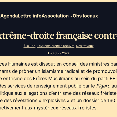
Agenda
Lettre info
Association
Obs locaux
’extrême-droite française con
À la une
, 
L’extrême droite à l’oeuvre
, 
Nos travaux
1 octobre 2025
ces Humaines est dissout en conseil des ministres pa
mams de prôner un islamisme radical et de promouvoir
é entrisme des Frères Musulmans au sein du parti EELV
 des services de renseignement publié par le
Figaro
au
litique aux allégations d’entrisme des réseaux frériste
s révélations « explosives » et un dossier de 160 p
 activement aux mystérieux réseaux fréristes.