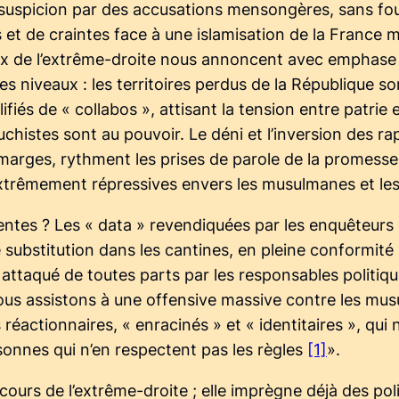
et la suspicion par des accusations mensongères, sans
s et de craintes face à une islamisation de la France
ix de l’extrême-droite nous annoncent avec emphase e
s niveaux : les territoires perdus de la République son
fiés de « collabos », attisant la tension entre patrie e
histes sont au pouvoir. Le déni et l’inversion des ra
 marges, rythment les prises de parole de la promesse
 extrêmement répressives envers les musulmanes et l
ulentes ? Les « data » revendiquées par les enquêteurs
 substitution dans les cantines, en pleine conformité 
 attaqué de toutes parts par les responsables politiqu
 Nous assistons à une offensive massive contre les mu
s réactionnaires, « enracinés » et « identitaires », q
sonnes qui n’en respectent pas les règles
[1]
».
ours de l’extrême-droite ; elle imprègne déjà des pol