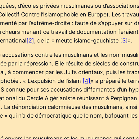
quées, d’écoles privées musulmanes ou d’associations d
ollectif Contre l’Islamophobie en Europe). Les trava
menté par l’extrême-droite : faute de s’appuyer sur des
hercheurs menant ce travail de documentation feraien
ernational
[2]
, de la « meute islamo-gauchiste
[3]
».
es accusations contre les musulmans et les non-musul
ée par la répression. Elle résulte de siècles de constr
l, à commencer par les Juifs orientaux, puis les trace
phobie . « L’expulsion de l’islam
[4]
» a préparé le terr
 connue pour ses accusations diffamantes d’un hypoth
ational du Cercle Algérianiste réunissant à Perpignan
e ». La dénonciation calomnieuse des musulmans, ainsi
» qui n’a de démocratique que le nom, bafouant les d
ité envers les musulmans et les musulmanes qui sont 