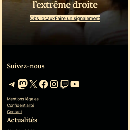
l’extrême droite
Obs locaux
Faire un signalement
Suivez-nous
Telegram
Mastodon
X
Facebook
Instagram
Twitch
YouTube
Mentions légales
Confidentialité
Contact
Actualités