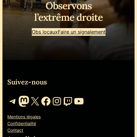
Observons
l’extrême droite
Obs locaux
Faire un signalement
Suivez-nous
Telegram
Mastodon
X
Facebook
Instagram
Twitch
YouTube
Mentions légales
Confidentialité
Contact