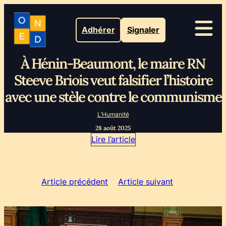
Adhérer
Signaler
À Hénin-Beaumont, le maire RN
Steeve Briois veut falsifier l’histoire
avec une stèle contre le communisme
L’Humanité
28 août 2025
Lire l’article
Article précédent
Article suivant