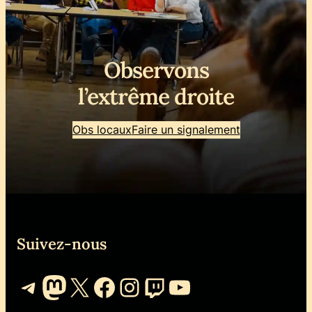
Observons
l’extrême droite
Obs locaux
Faire un signalement
Suivez-nous
Telegram
Mastodon
X
Facebook
Instagram
Twitch
YouTube