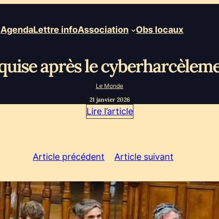
Agenda
Lettre info
Association
Obs locaux
equise après le cyberharcèlem
Le Monde
21 janvier 2026
Lire l’article
Article précédent
Article suivant