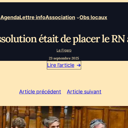
Agenda
Lettre info
Association
Obs locaux
issolution était de placer le R
Le Figaro
23 septembre 2025
Lire l’article
Article précédent
Article suivant