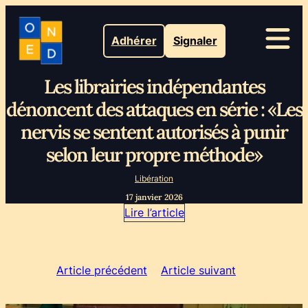
Adhérer
Signaler
Les librairies indépendantes
dénoncent des attaques en série : «Les
nervis se sentent autorisés à punir
selon leur propre méthode»
Libération
17 janvier 2026
Lire l’article
Article précédent
Article suivant