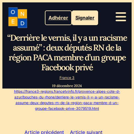
Adhérer
Signaler
“Derrière le vernis, il y a un racisme
assumé” : deux députés RN de la
région PACA membre d’un groupe
Facebook privé
France 3
19 décembre 2024
https://france3-regions.francetvinfo.fr/provence-alpes-cote-d-
azur/bouches-du-rhone/derriere-le-vernis-il-y-a-un-racisme-
assume-deux-deputes-rn-de-la-region-paca-membre-d-un-
groupe-facebook-prive-3079519.html
Article précédent
Article suivant