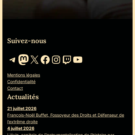
Suivez-nous
Telegram
Mastodon
X
Facebook
Instagram
Twitch
YouTube
Mentions légales
Confidentialité
Contact
Actualités
21 juillet 2026
François-Noël Buffet, Fossoyeur des Droits et Défenseur de
l’extrême droite
4 juillet 2026
Liévin, capitale de l’instrumentalisation de l’histoire par