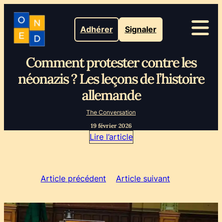
Adhérer
Signaler
Comment protester contre les
néonazis ? Les leçons de l’histoire
allemande
The Conversation
19 février 2026
Lire l’article
Article précédent
Article suivant